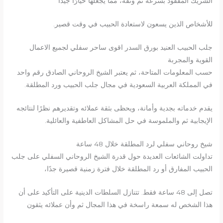
الشريك المفقود بسرعة ثم وثقة، مما يجعلها خيارًا جيدًا
للأشخاص الذين يسعون لاستعادة الحبيب في وقت قصير.
جلب الحبيب العنيد بورق السدر اقوى ساحر سفلي لجميع الاعمال
القوية والمجربة
حسب المعلومات المتاحة، ثم يعتبر الشيخ الروحاني الصادق رقم واحد
في المملكة العربية السعودية في مجال جلب الحبيب ورد المطلقة.
يقدم خدماته بجدية وأمانة، ويحظى بثقة عملائه وتقديرهم نظرًا لنتائجه
الإيجابية ثم والملموسة في حل المشاكل العاطفية والعائلية.
شيخ روحاني سفلي لرد المطلقة خلال 48 ساعة
تداولت الشائعات العديدة حول قدرة الشيخ الروحاني السفلي على جلب
الحبيب المفارق أو رد المطلقة خلال فترة زمنية قصيرة جدًا،
تصل إلى 48 ساعة فقط. تتنازل السلطات الدينية على التأكيد على أن
هذا الشخص له سمعة راسخة في هذا المجال ثم وأن عملائه يثقون