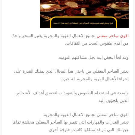
اقوى ساحر سفلي
لجميع الاعمال القوية والمجربة يعتبر السحر واحدًا
من أقدم طقوس العديد من الثقافات،
وقد لجأ البعض إليه لحل مشاكلهم اليومية.
يعتبر
الساحر السفلي
من باحثي هذا المجال الذي يمتلك القدرة على
إجراء الأعمال القوية والمجربة. له خبرة
واسعة في استخدام الطقوس والتعويذات لتحقيق أهداف الأشخاص
الذين يلجؤون إليه.
اقوى ساحر سفلي لجميع الاعمال القوية والمجربة
تعتبر القدرات والمهارات التي تتميز بها
الساحر السفلي
مختلفة تمامًا
عن تلك التي ثم قد تمتلكها كائنات خارقة أخرى.