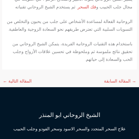
مجال جلب الحبيب و
فك السحر
. ثم يستخدم الشيخ الروحاني تقنياته
الروحانية الفعالة لمساعدة الأشخاص على جلب من يحبون والتخلص من
التسويات السلبية التي تعترض طريقهم نحو السعادة الزوجية والعاطفية.
باستخدام هذه التقنيات الروحانية الفريدة، يتمكن الشيخ الروحاني من
تحقيق نتائج ملموسة ثم وملحوظة في تحسين علاقات الأزواج وجلب
الحب والسعادة إلى حياتهم.
→
المقالة السابقة
المقالة التالية
←
الشيخ الروحاني ابو المنذر
علاج السحر المتجدد والسحر الاسود وسحر الفودو وجلب الحبيب