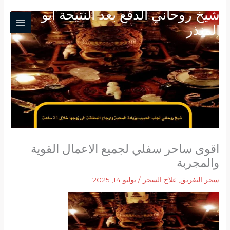
خطي
شيخ روحاني الدفع بعد النتيجة ابو
لى
المنذر
لمحتوى
اقوى ساحر سفلي لجميع الاعمال القوية
والمجربة
سحر التفريق
,
علاج السحر
/
يوليو 14, 2025