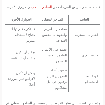
فيما يلي جدول يوضح الفروقات بين
الساحر السفلي
والخوارق الأخرى:
الجانب
الساحر السفلي
الخوارق الأخرى
يستخدم الطقوس
قد تكون قدراتها لا
القدرات السحرية
والتعويذات لتحقيق
تحتاج لاستخدام
الأهداف
طقوس
تعتمد على الأعمال
يمكن أن تكون
طبيعة القوى
الجادة والبحث
متقلبة أو غير ثابتة
المستمر
تحقيق أهداف
يمكن أن تكون
الهدف من
المريدين الذين
لأغراض غير معروفة
الاستخدام
يرغبون في حل
أحيانًا
مشاكلهم
هذه بعض النقاط التي تظهر الفروقات الرئيسية بين
الساحر السفلي
ثم