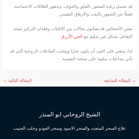
قد تشمل زيادة الشعور بالقلق والخوف، وتدهور العلاقات الاجتماعية،
فضلًا عن الشعور بالتعب والارهاق النفسي.
بعض الأشخاص قد يصابون بحالات من الاكتئاب وفقدان التركيز نتيجة
التفاعل بشكل غير سليم مع
الجن الأزرق
.
لذا، ينبغي على الفرد أن يكون حذرًا ويتجنب التفاعلات الروحية التي قد
تأتي بتداعيات سلبية على صحته النفسية.
→
المقالة السابقة
المقالة التالية
←
الشيخ الروحاني ابو المنذر
علاج السحر المتجدد والسحر الاسود وسحر الفودو وجلب الحبيب