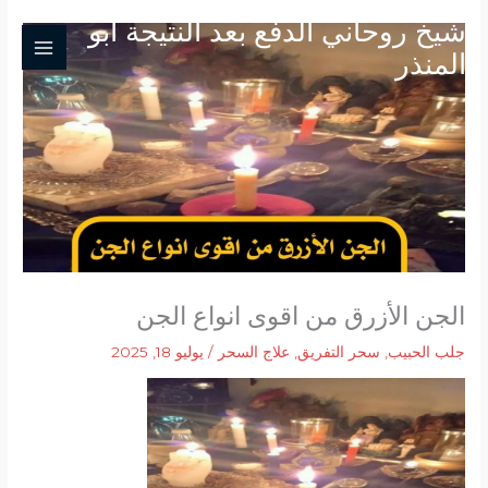
خطي
شيخ روحاني الدفع بعد النتيجة ابو
لى
المنذر
لمحتوى
الجن الأزرق من اقوى انواع الجن
جلب الحبيب
,
سحر التفريق
,
علاج السحر
/
يوليو 18, 2025