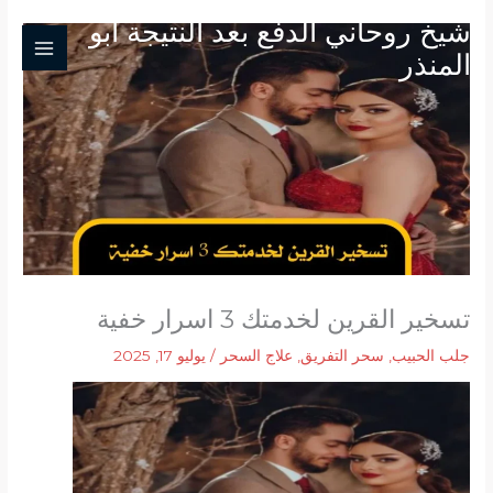
خطي
شيخ روحاني الدفع بعد النتيجة ابو
لى
المنذر
لمحتوى
تسخير القرين لخدمتك 3 اسرار خفية
جلب الحبيب
,
سحر التفريق
,
علاج السحر
/
يوليو 17, 2025