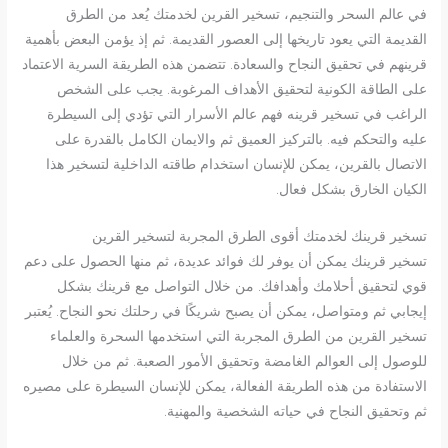
في عالم السحر والتنجيم، تسخير القرين لخدمتك يُعد من الطرق
القديمة التي يعود تاريخها إلى العصور القديمة. ثم إذ يؤمن البعض بأهمية
قرينهم في تحقيق النجاح والسعادة. تتضمن هذه الطريقة السرية الاعتماد
على الطاقة الكونية لتحقيق الأهداف المرغوبة. يجب على الشخص
الراغب في تسخير قرينه فهم عالم الأسرار التي تؤدي إلى السيطرة
عليه والتحكم فيه. بالتركيز العميق ثم والايمان الكامل بالقدرة على
الاتصال بالقرين، يمكن للإنسان استخدام طاقته الداخلية لتسخير هذا
الكيان الخارق بشكل فعال.
تسخير قرينك لخدمتك أقوى الطرق المجربة لتسخير القرين
تسخير قرينك يمكن أن يوفر لك فوائد عديدة، ثم منها الحصول على دعم
قوي لتحقيق أحلامك وأهدافك. من خلال التواصل مع قرينك بشكل
إيجابي ثم ومتواصل، يمكن أن يصبح شريكًا في رحلتك نحو النجاح. يُعتبر
تسخير القرين من الطرق المجربة التي استخدمها السحرة والعلماء
للوصول إلى العوالم الغامضة وتحقيق الأمور الصعبة. ثم من خلال
الاستفادة من هذه الطريقة الفعالة، يمكن للإنسان السيطرة على مصيره
ثم وتحقيق النجاح في حياته الشخصية والمهنية.