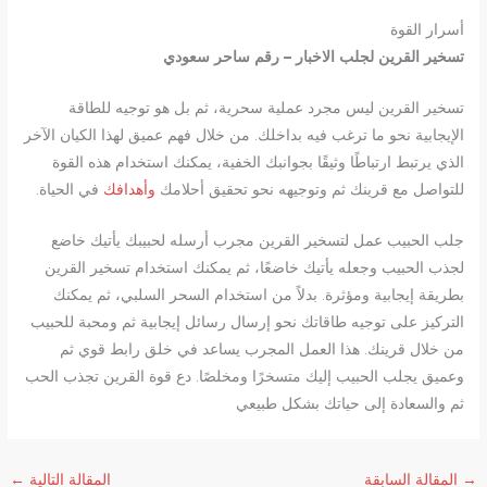
أسرار القوة
تسخير القرين لجلب الاخبار – رقم ساحر سعودي
تسخير القرين ليس مجرد عملية سحرية، ثم بل هو توجيه للطاقة
الإيجابية نحو ما ترغب فيه بداخلك. من خلال فهم عميق لهذا الكيان الآخر
الذي يرتبط ارتباطًا وثيقًا بجوانبك الخفية، يمكنك استخدام هذه القوة
للتواصل مع قرينك ثم وتوجيهه نحو تحقيق أحلامك
وأهدافك
في الحياة.
جلب الحبيب عمل لتسخير القرين مجرب أرسله لحبيبك يأتيك خاضع
لجذب الحبيب وجعله يأتيك خاضعًا، ثم يمكنك استخدام تسخير القرين
بطريقة إيجابية ومؤثرة. بدلاً من استخدام السحر السلبي، ثم يمكنك
التركيز على توجيه طاقاتك نحو إرسال رسائل إيجابية ثم ومحبة للحبيب
من خلال قرينك. هذا العمل المجرب يساعد في خلق رابط قوي ثم
وعميق يجلب الحبيب إليك متسخرًا ومخلصًا. دع قوة القرين تجذب الحب
ثم والسعادة إلى حياتك بشكل طبيعي
→
المقالة السابقة
المقالة التالية
←