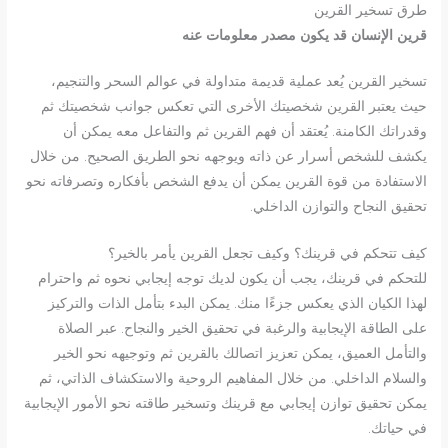
طرق تسخير القرين
قرين الإنسان قد يكون مصدر معلومات عنه
تسخير القرين يُعد عملية قديمة متداولة في عوالم السحر والتنجيم،
حيث يعتبر القرين شخصيتك الأخرى التي تعكس جوانب شخصيتك ثم
وقدراتك الكامنة. يُعتقد أن فهم القرين ثم والتفاعل معه يمكن أن
يكشف للشخص أسرار عن ذاته ويوجهه نحو الطريق الصحيح. من خلال
الاستفادة من قوة القرين يمكن أن يدفع الشخص بأفكاره وتصرفاته نحو
تحقيق النجاح والتوازن الداخلي.
كيف تتحكم في قرينك؟ وكيف تجعل القرين يأمر بالخير؟
للتحكم في قرينك، يجب أن يكون لديك توجه إيجابي نحوه ثم واحترام
لهذا الكيان الذي يعكس جزءًا منك. يمكن البدء بتأمل الذات والتركيز
على الطاقة الإيجابية والرغبة في تحقيق الخير والنجاح. عبر الصلاة
والتأمل العميق، يمكن تعزيز اتصالك بالقرين ثم وتوجيهه نحو الخير
والسلام الداخلي. من خلال المفاهيم الروحية والاستكشاف الذاتي، ثم
يمكن تحقيق توازن إيجابي مع قرينك وتسخير طاقته نحو الأمور الإيجابية
في حياتك.