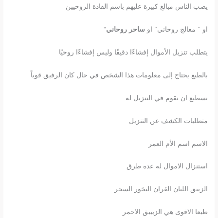
يصب الناس مبالغ كبيرة عليهم باسم القادة الروحيين
او ” معالج روحاني” او
ساحر روحاني
“
يتطلب تنزيل الأموال إفشاءًا دقيقًا وليس إفشاءًا روحيًا
بالطبع يحتاج إلى معلومات هذا الشخص في حال كان الرفيق قوياً
نسطيع ان نقوم في التنزيل له
متطلبات الكشف عن التنزيل
الاسم اسم الأم العمر
استنزال الاموال له عده طرق
الزيبق اللبان القران البخور السحر
طبعا الاقوى هي الزييبق الاحمر