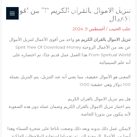
خطي
شيخ روحاني الدفع بعد النتيجة ابو
تنزيل الاموال بالقران الكريم “1” من اقوى
لى
المنذر
الاعمال
لمحتوى
جلب الحبيب
/
أغسطس 9, 2024
تنزيل الاموال بالقران الكريم
هو واحد من أقوى الأعمال لتنزيل الأموال
عن بعد من الأعمال الروحية Spirit Tree Of Download Money
From Spiritual World هذا العمل عمل قديم جدًا، تم اختصاره على
أنه علم السيميائية.
المعنى هو الأموال حقيقية، مما يعني أنه عند التنزيل، يتم التنزيل بعملة
100 دولار وهي حقيقية 100٪
هل يتم تنزيل الاموال بالقران الكريم
يتم اختبار تنزيل الاموال بالقران الكريم وضمان عمله دون هذه الصعوبة
لأنه يتكون من بذورنا الخاصة.
لايمكن عمل ذلك بدونه وبعد ذلك وضعت تاباجا على شجرة السماء وهذا
أيضا من الأعمال الروحية التي ثم تحميلها استجابة للملاحظات الفلكية