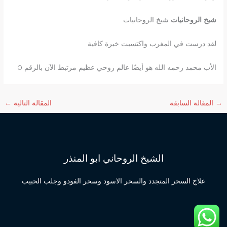
شيخ الروحانيات
شيخ الروحانيات
لقد درست في المغرب واكتسبت خبرة كافية
الأب محمد رحمه الله هو أيضًا عالم روحي عظيم مرتبط الآن بالرقم 0
→
المقالة السابقة
المقالة التالية
←
الشيخ الروحاني ابو المنذر
علاج السحر المتجدد والسحر الاسود وسحر الفودو وجلب الحبيب