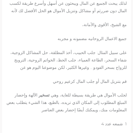
لذلك يبحث الجميع عن المال ويبحثون عن أسهل وأسرع طريقة لكسب
المال دون ضررثم أو مشاكل وتنزيل الأموال هو الحل الأفضل لك لأنه
مع الشيخ، الأقوى والأمانة،
جميع الاعمال الروحانيه مضمونه و مجربه
على سبيل المثال: جلب الحبيب، أخذ المطلقة، حل المشاكل الزوجية،
شفاء السحر، الطاعة العمياء، جلب الحظ، الخواتم الروحية، الترويج
للزواج بسحر الفودو .. وغيرها الكثير، لكن موضوعنا اليوم هو عن
قم بتنزيل المال أو جلب المال كزعيم روحي
لجلب الأموال هي طريقة بسيطة للغاية، وهي
تسخير
الآلهة وإحضار
المبلغ المطلوب إلى المكان الذي تريده، بالطبع، هذا الشيء يتطلب بعض
المعلومات منك، ويمكنك أيضًا إحضار بعض العناصر.
1 شمعه عدد 4