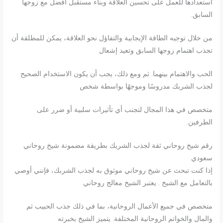
استعدادها للعمل على تحسين العلاقة وبناء مستقبل أفضل مع زوجها
السابق.
من خلال توجيه الطاقة الإيجابية والتفاؤل نحو العلاقة، يمكن للمطلقة أن
تجذب اهتمام زوجها السابق وتعيد إشعال
الحب والاهتمام بينهما. ثم ومع ذلك، يجب أن يكون الاستخدام الصحيح
لجذب الشربك مدروسًا وموجهًا بواسطة شخص
متخصص في هذا المجال لتجنب أي تأثيرات سلبية أو ضرر على
الطرفين.
رقم شيخ روحاني ثقة لجذب الشريك بطريقة مضمونة شيخ روحاني
سعودي
إذا كنت تبحث عن شيخ روحاني موثوق به لجذب الشربك، فإنني أوصي
بالتعامل مع الشيخ . يعتبر الشيخ معالج روحاني
متخصص في جميع الأعمال الروحانية، بما في ذلك جذب الحبيب ثم
والمال والخواتم الروحانية المختلفة. يتميز الشيخ بخبرته