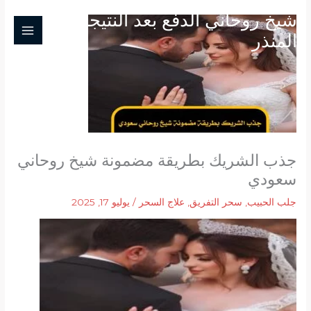
خطي
شيخ روحاني الدفع بعد النتيجة ابو
لى
المنذر
لمحتوى
جذب الشريك بطريقة مضمونة شيخ روحاني
سعودي
جلب الحبيب
,
سحر التفريق
,
علاج السحر
/
يوليو 17, 2025