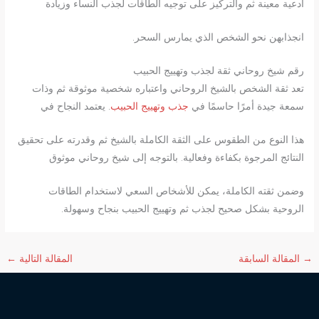
أدعية معينة ثم والتركيز على توجيه الطاقات لجذب النساء وزيادة
انجذابهن نحو الشخص الذي يمارس السحر.
رقم شيخ روحاني ثقة لجذب وتهييج الحبيب
تعد ثقة الشخص بالشيخ الروحاني واعتباره شخصية موثوقة ثم وذات
سمعة جيدة أمرًا حاسمًا في
جذب وتهييج الحبيب
. يعتمد النجاح في
هذا النوع من الطقوس على الثقة الكاملة بالشيخ ثم وقدرته على تحقيق
النتائج المرجوة بكفاءة وفعالية. بالتوجه إلى شيخ روحاني موثوق
وضمن ثقته الكاملة، يمكن للأشخاص السعي لاستخدام الطاقات
الروحية بشكل صحيح لجذب ثم وتهييج الحبيب بنجاح وسهولة.
→
المقالة السابقة
المقالة التالية
←