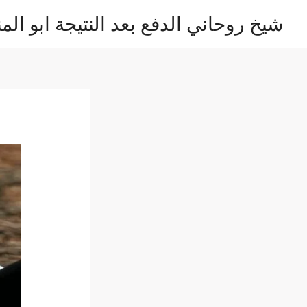
خطي
شيخ روحاني الدفع بعد النتيجة ابو المن
لى
لمحتوى