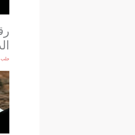
رق
الد
جلب ا