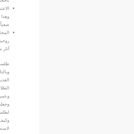
ناجحة
الاعت
وهذا 
صعباً
المخا
روحية
آثار 
طلسم 
وبالت
القدي
الطلا
وعميا
وجعله
لطلسم
وكيف 
لاستخ