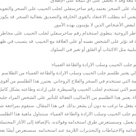
 معه وقد لا تحصل على أي نتيجة على الإطلاق.
ماد على السحر: يعتمد رقم ساحرسفلي لجلب الحبيب على السحر والتعويذ
يعني أنه يتطلب الاعتقاد بالقوى الخارقة والتصديق بفعالية السحر. قد يكون
 لبعض الأشخاص الذين لا يؤمنون بهذه الأمور.
طر الروحية: ينطوي استخدام رقم ساحرسفلي لجلب الحبيب على مخاطر
 قد تؤثر على الشخص نفسه أو على العلاقة مع الحبيب. قد يتسبب في ظه
سلبية مثل الاكتئاب أو القلق أو تغير في السلوك.
جلب الحبيب وسلب الارادة والطاعة العمياء:
الي يعتبر طلسم جلب الحبيب وسلب الارادة والطاعة العمياء من الطلاسم
مة التي تستخدم في السحر والعلاج الروحاني. يعتبرر هذا الطلسم من أقوى
سم التي تستخدم لجلب الحبيب والسيطرة على إرادته وطاعته بشكل كامل
ء. يعتبر هذا الطلسم من الأساليب الفعالة للتأثير على الشخص المراد جلبه
 يفعل ما ترغب به دون أن يشعر بذلك. في هذا المقال، سنقوم بمراجعة شا
 جلب الحبيب وسلب الارادة والطاعة العمياء. سنتناول ماهية هذا الطلس
يعمل، وسنستعرض طرق استخدامه وفوائده، بالإضافة إلى الآثار المحتملة
دامه والاحتياطات والتحذيرات اللازمة عند استخدامه. سنستعرض أيضًا بع