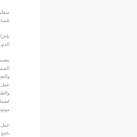
سفلي 
للساح
بإجرا
الذي 
يتضمن
الشمو
والتع
عمل ر
والطق
لضمان
موثو
عمل ر
ناجح 