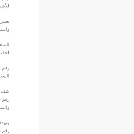
للأشخ
يعتبر
واستع
المتخ
لجذب 
رقم س
السعا
كيف ي
رقم س
والمش
وتهدف
رقم 