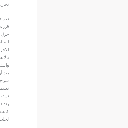
تجارب
تجربت
قررت 
حول ف
المنا
الآخر
بالات
واستم
بعد أ
شرح ل
تعليم
تستغر
بعد ف
كانت 
لجلب 