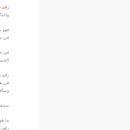
رقم س
واحدً
فهو ي
في بع
في جذ
الحبي
رقم س
في هذ
وسأقد
ستتعرف
ما هو
رقم س