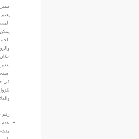
مميزا
يعتبر
المفق
يمكن 
الحبي
والرو
مكان،
يعتبر
استخد
في حا
للزوا
والعل
رقم س
عدم ض
مثبتة