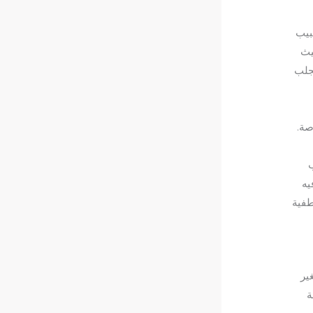
بيب
يث
جلب
صة.
يه
طفية
ير
ة