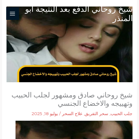
خطي
شيخ روحاني الدفع بعد النتيجة ابو
لى
المنذر
لمحتوى
شيخ روحاني صادق ومشهور لجلب الحبيب
وتهييجه والاخضاع الجنسي
جلب الحبيب
,
سحر التفريق
,
علاج السحر
/
يوليو 18, 2025