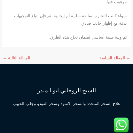
مرغوب فيها.
سواء كانت التجارب سابقة سلبية أم إيجابية، ثم فإن اتباع التوجيهات
بدقة مع إظهار جانب صادق
ثم ونية طيبة أساسي لضمان نجاح هذه الطرق.
→
المقالة السابقة
المقالة التالية
←
الشيخ الروحاني ابو المنذر
علاج السحر المتجدد والسحر الاسود وسحر الفودو وجلب الحبيب