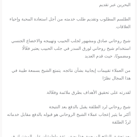
البحرين عبر تقديم
الطلسم المطلوب وتقديم طلب خدمته من أجل استعادة المحبة وإحياء
العلاقات.
شيخ روحاني صادق ومشهور لجلب الحبيب وتهييجه والاخضاع الجنسي
استخدام شيخ روحاني لورق السدر في جلب الحبيب يعتبر فعّالًا
ومضمونًا، حيث قدم العديد
من العملاء تقييمات إيجابية بشأن نتائجه. يتمتع الشيخ بسمعة طيبة في
هذا المجال نظرًا
لقدرته على تحقيق الأهداف بطرق ملائمة وفعّالة.
شيخ روحاني لرد الطلقة يقبل بالدفع بعد النتيجة
أكثر ما يثير إعجاب عملاء الشيخ الروحاني هو قبوله بالدفع مقابل خدماته
لردّ الطلقة
بعد تحقيق النتائج المرجوة. هذا يضفى ثقة واطمئنان على المشترك في