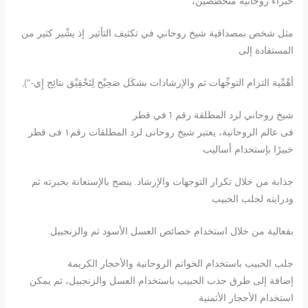
خبراء روحانية متخصِّصين،
مثل شخص بمصداقية شيخ روحاني في تكثيف التأثير. إذ يشْير كثير من
المستفادة إلى
أهْمِّية التزام التوجِّهات ثم والإرشادات بشكَل صَحِيْح لِتَحْقِيْق نتائِج إِي-“),
شيخ روحاني لرد المطلقة رقم 1 في قطر
فى عالم الروحانية، يعتبر شيخ روحانى لرد المطلقات رقم١ فى قطر
خبيرًا بإستخدام أساليب
جذابة من خلال تكرار التوجهات واﻹرشاد. ينصح باﻹستعانة بخبرته ثم
ودرايته لجلب الحبيب
بفعالية من خلال استخدام خصائص العسل الأسود ثم والزنجبيل.
جلب الحبيب باستخدام الخواتم الروحانية والأحجار الكريمة
إضافة إلى طرق جذب الحبيب باستخدام العسل والزنجبيل، ثم يمكن
استخدام اﻷحجار اﻷثمنية