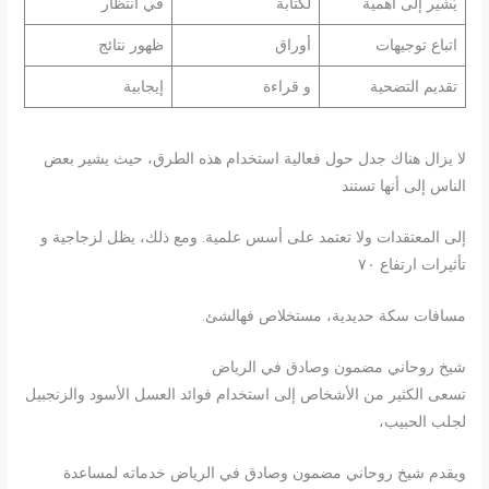
يُشير إلى أهمية
لكتابة
في انتظار
اتباع توجيهات
أوراق
ظهور نتائج
تقديم التضحية
و قراءة
إيجابية
لا يزال هناك جدل حول فعالية استخدام هذه الطرق، حيث يشير بعض
الناس إلى أنها تستند
إلى المعتقدات ولا تعتمد على أسس علمية. ومع ذلك، يظل لزجاجية و
تأثيرات ارتفاع ٧٠
مسافات سكة حديدية، مستخلاص فهالشئ‪.
شيخ روحاني مضمون وصادق في الرياض
تسعى الكثير من الأشخاص إلى استخدام فوائد العسل الأسود والزنجبيل
لجلب الحبيب،
ويقدم شيخ روحاني مضمون وصادق في الرياض خدماته لمساعدة