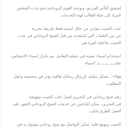
لتحقيق التأثير المرجو، وتوجيه القوى الروحانية نحو جذب الشخص
المراد إلى حياة الطالب لهذه الخدمات.
جذب الحبيب بثواني من خلال اسمه فقط طريقة مجربة
من بين التقنيات التي تُستخدم من قِبل الشيخ الروحاني في جذب
الحبيب بفاعلية كبيرة هي
استخدام اسماء معينة في عملية التعامل. يتم تكرار اسماء الأشخاص،
بجانِـــــ ـــ ــ ـذ “اسماء
هؤلاء”، بشكل مكثف لإرسال رسائل طاقية تؤثر في شخصية وعقل
المطلوب
رقم شيخ روحاني في البحرين لعمل جلب الحبيب وتهييجه
في البحرين، يمكن للباحثين عن خدمات الشيخ الروحاني العثور على
أفضل الطرق لجلب
الحبيب وتهييج قلبه. يُمكن التواصل مع شيخ روحاني موثوق به في