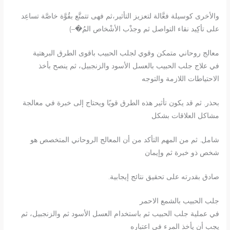
واﻷخرى كوسيلة فعَّالة لتعزيز التأثير،ثم فهى تتمتَّع بقُوَّة خاصَّة تساعِد
على تأكِيد نقاء التواصل ثم وجذْب اﻷشْخاص المُ�–)
معالج روحاني متمكن وقوي لجلب الحبيب باقوى الطرق البرهتية
في علاج جلب الحبيب بالعسل الأسود والزنجبيل، ثم ينصح بأخذ
الاحتياطات اللازمة والتوجه
بحذر. ثم قد يكون تأثير هذه الطرق قويًا ويحتاج إلى خبرة في معالجة
مشاكل العلاقات بشكل
شامل. ثم من المهم التأكد من أن المعالج الروحاني المتخصص هو
شخص ذو خبرة ثم وإيمان
صادق بقدرته على تحقيق نتائج إيجابية.
جلب الحبيب بالشمع الاحمر
في عملية جلب الحبيب ثم باستخدام العسل الأسود ثم والزنجبيل، ثم
يجب أن يأخذ المرء في اعتباره