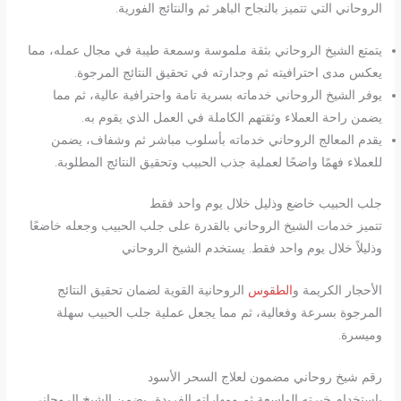
الروحاني التي تتميز بالنجاح الباهر ثم والنتائج الفورية.
يتمتع الشيخ الروحاني بثقة ملموسة وسمعة طيبة في مجال عمله، مما
يعكس مدى احترافيته ثم وجدارته في تحقيق النتائج المرجوة.
يوفر الشيخ الروحاني خدماته بسرية تامة واحترافية عالية، ثم مما
يضمن راحة العملاء وثقتهم الكاملة في العمل الذي يقوم به.
يقدم المعالج الروحاني خدماته بأسلوب مباشر ثم وشفاف، يضمن
للعملاء فهمًا واضحًا لعملية جذب الحبيب وتحقيق النتائج المطلوبة.
جلب الحبيب خاضع وذليل خلال يوم واحد فقط
تتميز خدمات الشيخ الروحاني بالقدرة على جلب الحبيب وجعله خاضعًا
وذليلاً خلال يوم واحد فقط. يستخدم الشيخ الروحاني
الأحجار الكريمة و
الطقوس
الروحانية القوية لضمان تحقيق النتائج
المرجوة بسرعة وفعالية، ثم مما يجعل عملية جلب الحبيب سهلة
وميسرة.
رقم شيخ روحاني مضمون لعلاج السحر الأسود
باستخدام خبرته الواسعة ثم ومهاراته الفريدة، يضمن الشيخ الروحاني