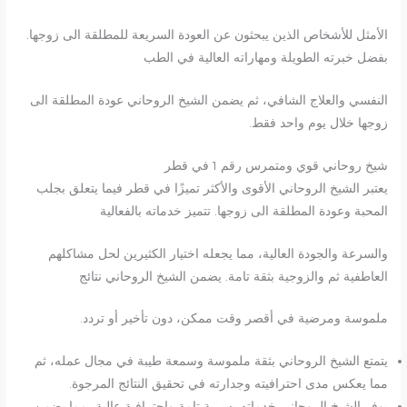
الأمثل للأشخاص الذين يبحثون عن العودة السريعة للمطلقة الى زوجها.
بفضل خبرته الطويلة ومهاراته العالية في الطب
النفسي والعلاج الشافي، ثم يضمن الشيخ الروحاني عودة المطلقة الى
زوجها خلال يوم واحد فقط.
شيخ روحاني قوي ومتمرس رقم 1 في قطر
يعتبر الشيخ الروحاني الأقوى والأكثر تميزًا في قطر فيما يتعلق بجلب
المحبة وعودة المطلقة الى زوجها. تتميز خدماته بالفعالية
والسرعة والجودة العالية، مما يجعله اختيار الكثيرين لحل مشاكلهم
العاطفية ثم والزوجية بثقة تامة. يضمن الشيخ الروحاني نتائج
ملموسة ومرضية في أقصر وقت ممكن، دون تأخير أو تردد.
يتمتع الشيخ الروحاني بثقة ملموسة وسمعة طيبة في مجال عمله، ثم
مما يعكس مدى احترافيته وجدارته في تحقيق النتائج المرجوة.
يوفر الشيخ الروحاني خدماته بسرية تامة واحترافية عالية، مما يضمن