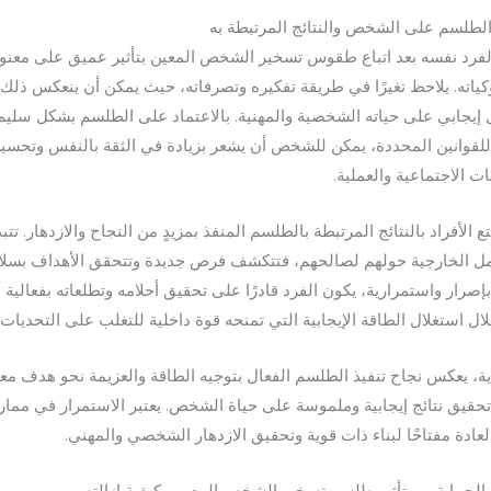
 الطلسم على الشخص والنتائج المرتبطة به
لفرد نفسه بعد اتباع طقوس تسخير الشخص المعين بتأثير عميق على معنوي
ياته. يلاحظ تغيرًا في طريقة تفكيره وتصرفاته، حيث يمكن أن ينعكس ذلك
إيجابي على حياته الشخصية والمهنية. بالاعتماد على الطلسم بشكل سليم
للقوانين المحددة، يمكن للشخص أن يشعر بزيادة في الثقة بالنفس وتحسي
ات الاجتماعية والعملية.
 الأفراد بالنتائج المرتبطة بالطلسم المنفذ بمزيدٍ من النجاح والازدهار. تتب
مل الخارجية حولهم لصالحهم، فتتكشف فرص جديدة وتتحقق الأهداف بسل
 بإصرار واستمرارية، يكون الفرد قادرًا على تحقيق أحلامه وتطلعاته بفعالية أ
ال استغلال الطاقة الإيجابية التي تمنحه قوة داخلية للتغلب على التحديات.
اية، يعكس نجاح تنفيذ الطلسم الفعال بتوجيه الطاقة والعزيمة نحو هدف مع
حقيق نتائج إيجابية وملموسة على حياة الشخص. يعتبر الاستمرار في مما
لعادة مفتاحًا لبناء ذات قوية وتحقيق الازدهار الشخصي والمهني.
لحماية من تأثير طلسم تسخير الشخص المعين وكيفية إزالته