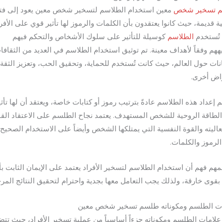
 تسخير شخص
معين استخدام الطلاسم لتسخير شخص معين يعود إلى فت
ية قديمة، حيث كانوا يعتقدون بأن الكلمات والرموز لها تأثير قوي على الأفرا
تُستخدم
الطلاسم
كوسيلة للتأثير على سلوك الأشخاص والتحكم فيهم
ههم وفقاً لأهداف معينة. تم توثيق استخدام الطلاسم في العديد من الثقافا
انات حول العالم، حيث كانت تُستخدم للحماية، وتحقيق الحب، وتعزيز الثقة،
اض أخرى.
 إعداد هذه الطلاسم عادةً بترتيب رموز أو كتابات خاصة، ويعتقد أن لها تأثير
لطاقة الروحية للشخص المستهدف. يعتمد نجاح الطلسم على الاعتقاد الق
اليته والقوة النفسية التي يمتلكها الشخص وأيضاً على الاستخدام الصحيح
الرموز والكلمات.
مهم فهم أن استخدام الطلاسم لتسخير الأفراد يعتمد على الإيمان الثابت بأن
 بقوى خارقة، ولذلك يجب التعامل معها بجدية واحترام لتحقيق النتائج المر
ت الطلسم ومكوناته طلسم تسخير شخص معين
 علامات الطلسم ومكوناته جزءاً أساسياً من عملية تسخير الأفراد، حيث تت