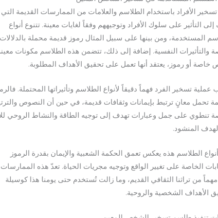
ر تسخير الأفراد باستخدام الطلاسم والعلامات من الممارسات القديمة التي
إلى التأثير على سلوك الأفراد وتوجيههم وفقاً لغايات معينة. تتنوع أنواع
سم المستخدمة، ومن بينها على سبيل المثال رموز قديمة محملة بالدلالات
ة والتأثيرات النفسية. إضافة إلى ذلك، تتضمن هذه الطلاسم مكونات معين
خاصة أو رموز، يعتقد أنها تعمل على تحقيق الأهداف المطلوبة.
عملية تسخير الفرد فهماً دقيقاً لأنواع الطلاسم وتأثيراتها المحتملة. فالرم
مة تحمل معانٍ ترتبط بإيمانات وثقافات قديمة، في حين أن النصوص والترت
ة تنطوي على جمل وعبارات تهدف إلى توجيه الطاقة والنشاط الروحي للأ
لهدف المنشود.
أنواع الطلاسم هذه يعكس تعمق الحكمة الشعبية والإيمان بقدرة الرموز
ابات الخاصة على تغيير الواقع وتوجيه مجريات الحياة. تعدّ هذه الممارسات
 مهماً من تراثنا الثقافي القديم، وما زالت تُستخدم حتى يومنا هذا كوسيلة
ق الأهداف الشخصية والروحية.
 تنفيذ طلسم تسخير الشخص المعين