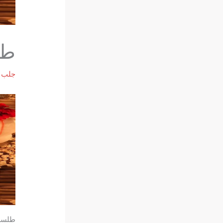
طل
جلب ا
طلسم 