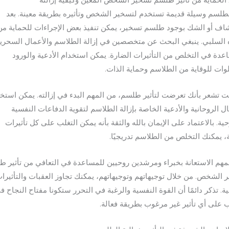
لطلسم وسيلة قديمة تستخدم لتسخير الشخص وتأثيره بطريقة معينة. بعد
شاف أو الشك بوجود طلسم تسخير، يمكن تنفيذ بعض الإجراءات للحماية من
ه السلبي. ينبغي البحث عن متخصصين في إزالة الطلاسم والأعمال السحري
عدة في التخلص من التأثيرات الضارة. يمكن استخدام الأدعية والورود
وات للوقاية من الطلاسم وحماية الذات.
نت تشعر بأنك تعرضت لتأثير طلسم، من المهم البدء في إزالته. يمكن استخ
ال الروحانية والأدعية الخاصة بإزالة الطلاسم لتقوية الدفاعات النفسية
ية. بالاعتماد على الإيمان بالله والثقة بأنه يمكن التغلب على كل تأثيرات
، يمكنك التخلص من الطلاسم تدريجيًا.
مهم الاستعانة بخبراء ومرشدين روحيين للمساعدة في التعافي من تأثير 
 الشخص. من خلال توجيهاتهم وتوجيهاتهم، يمكنك تجاوز العقبات والتأثيرا
ية. تذكر دائمًا أن القوة النفسية والرغبة في التحرر ستكونا مفتاح النجاح ف
ب على أي تأثير غير مرغوب بطريقة فعالة.