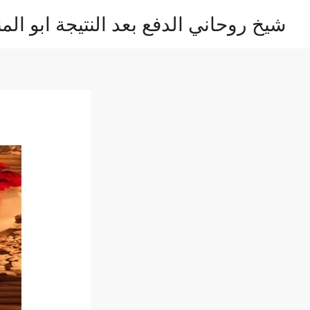
خطي
شيخ روحاني الدفع بعد النتيجة ابو المن
لى
لمحتوى