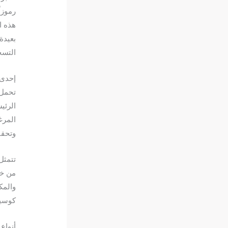
رموزا
هذه ال
بعيدة
التسخ
إحدى 
تحمل 
الرئي
المرغ
وتحقق
تتمثل
من خل
والمك
كوسيل
أنواع