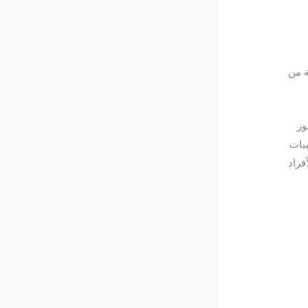
ة من
وز
يبات
فراد