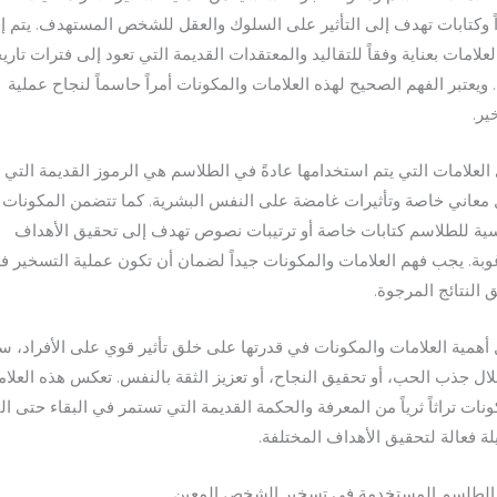
ً وكتابات تهدف إلى التأثير على السلوك والعقل للشخص المستهدف. يتم إ
علامات بعناية وفقاً للتقاليد والمعتقدات القديمة التي تعود إلى فترات تاري
. ويعتبر الفهم الصحيح لهذه العلامات والمكونات أمراً حاسماً لنجاح عملية
ير.
العلامات التي يتم استخدامها عادةً في الطلاسم هي الرموز القديمة التي
معاني خاصة وتأثيرات غامضة على النفس البشرية. كما تتضمن المكونات
سية للطلاسم كتابات خاصة أو ترتيبات نصوص تهدف إلى تحقيق الأهداف
وبة. يجب فهم العلامات والمكونات جيداً لضمان أن تكون عملية التسخير فع
 النتائج المرجوة.
 أهمية العلامات والمكونات في قدرتها على خلق تأثير قوي على الأفراد، س
ال جذب الحب، أو تحقيق النجاح، أو تعزيز الثقة بالنفس. تعكس هذه العلا
ونات تراثاً ثرياً من المعرفة والحكمة القديمة التي تستمر في البقاء حتى ال
ة فعالة لتحقيق الأهداف المختلفة.
 الطلسم المستخدمة في تسخير الشخص المعين