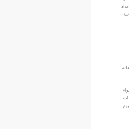
عداد
خية
الة
واء
مات
يوم