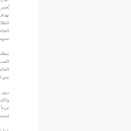
يُعتب
تهدف 
الطلا
الخاص
نصوص 
تتطلب 
القدي
الخاص
نحو ا
بروز 
والكت
جزءاً
لتحقي
خطوات