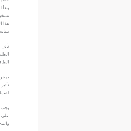
يبدأ 
تسخير
هذا ا
تتناس
تأتي 
الطلس
الطاق
بمجرد
تأثير
لضمان
يجب أ
على ا
والمج