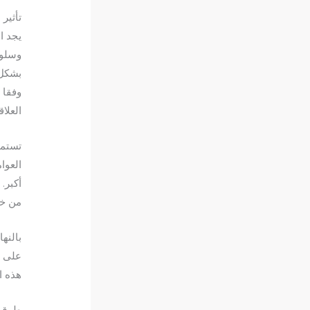
تأثير
يجد ا
وسلوك
بشكل 
وفقا 
العلاق
تستمتع
العوا
أكبر.
من خل
بالنه
على ت
هذه ا
طرق ا