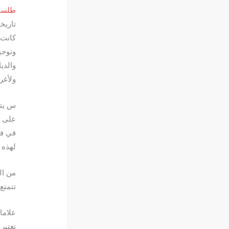
طلسم
تاريخ
كانت 
وتوجي
والدي
ولأغر
س يتم
على ا
في فع
لهذه 
من ال
تتمتع
علاما
تعتبر