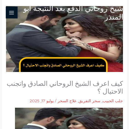
خطي
شيخ روحاني الدفع بعد النتيجة ابو
لى
المنذر
لمحتوى
كيف اعرف الشيخ الروحاني الصادق واتجنب
الاحتيال ؟
جلب الحبيب
,
سحر التفريق
,
علاج السحر
/
يوليو 17, 2025