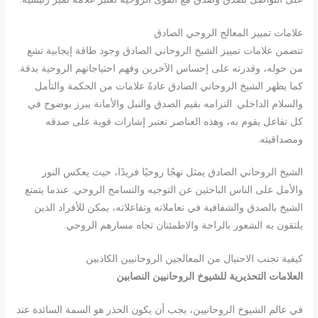
علامات تمييز المعالج الروحي الصادق
تتضمن علامات تمييز الشيخ الروحاني الصادق وجود طاقة إيجابية تشع
من حوله، وقدرته على إحساس الآخرين وفهم احتياجاتهم الروحية بدقة.
كما يظهر الشيخ الروحاني الصادق عادةً علامات من الحكمة والتأمل
والسلام الداخلي. التزامه بقيم الصدق والنبل والأمانة يبرز بوضوح في
كل تفاعل يقوم به، وهذه العناصر تعتبر إشارات قوية على صدقه
ومصداقيته.
الشيخ الروحاني الصادق يمثل نهجًا روحيًا فريدًا، حيث يعكس النور
والأمل على الناس الباحثين عن التوجيه والتسامح الروحي. عندما يتمتع
الشيخ بالصدق والشفافية في تعاملاته وتفاعلاته، يمكن للأفراد الذين
يلتقون به الشعور بالراحة والاطمئنان تجاه مسارهم الروحي.
كيفية تجنب الاحتيال من المعالجين الروحانيين الكاذبين
العلامات التحذيرية للشيوخ الروحانيين النصابين
في عالم الشيوخ الروحانيين، يجب أن يكون الحذر هو السمة السائدة عند