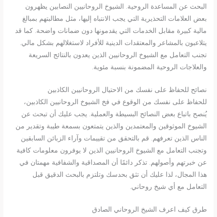
البحث عن المساعدة الروحية. الشيوخ الروحانيين النصابين يظهرون
بعض العلامات التحذيرية التي يجب الانتباه إليها، مثل مطالبتهم بمبالغ
مالية كبيرة مقابل الخدمات التي يقدمونها دون ضمانات واضحة. كما قد
يتلاعبون بالمشاعر والمعتقدات الدينية للأفراد لاستغلالهم بشكل مالي.
تجنب التعامل مع الشيوخ الروحانيين الذين يعدون بالنتائج السريعة
والعلاجات الروحية المضمونة بنسبة مئوية.
نصائح للحفاظ على نفسك من الاحتيال الروحانيين الكاذبين
للحفاظ على نفسك من الوقوع في فخ الشيوخ الروحانيين الكاذبين،
يُنصح باتباع بعض النصائح البسيطة والعملية. يجب عليك أن تبحث عن
الشيوخ الموثوقين والمعتمدين والذين يتمتعون بسمعة طيبة وتقدير من
الناس الذين تعرفهم. قم بالتحقق من تقييمات وآراء الزبائن السابقين
وتجنب التعامل مع الشيوخ الروحانيين الذين لا يوفرون معلومات كافية
عن خبرتهم وأصولهم. تذكر دائمًا أن المصداقية والشفافية مهمتان في
هذا المجال، لذا عليك أن تثق بحدسك وتلتزم بالبحث الدقيق قبل
التعامل مع أي شيخ روحاني.
طرق كيف اعرف الشيخ الروحاني الصادق