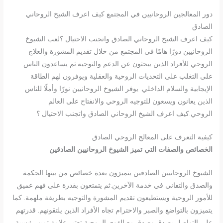
دور المعالجين الروحانيين في المجتمع كيف اعرف الشيخ الروحاني
الصادق
كيف اعرف الشيخ الروحاني الصادق واتجنب الاحتيال ؟لعب الشيوخ
الروحانيين دورًا هامًا في المجتمع من خلال تقديم المشورة والعلاج
الروحي للأفراد الذين يبحثون عن الدعم والتوجيه.ثم يساعدون الناس
على التغلب على التحديات الروحية والعقلية ويوفرون لهم الطاقة
الإيجابية والسلام الداخلي. يوفر الشيوخ الروحانيين نورًا وأملًا للناس
الذين يعانون ويسعون للتوجيه الروحي والانفتاح على العالم
الروحي.كيف اعرف الشيخ الروحاني الصادق واتجنب الاحتيال ؟
كيفية التعرف على المعالج الروحي الصادق
الخصائص والصفات التي تميز الشيوخ الروحانيين الصادقين
الشيوخ الروحانيين الصادقين يتميزون بعدة خصائص من بينها الحكمة
والصدق والتفاني في خدمة الآخرين.ثم يتمتعون بقدرة على فهم عميق
للأمور الروحية ويستطيعون تقديم المشورة والتوجيه بطريقة ملهمة. كما
يتميزون بالتواضع والصبر والاحترام تجاه الأفراد الذين يلتقونهم. قدرتهم
على التواصل بصدق وصدق مع القوى الروحية تعتبر علامة تميز رئيسية.