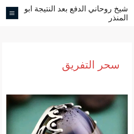
خطي
شيخ روحاني الدفع بعد النتيجة ابو
لى
المنذر
لمحتوى
سحر التفريق