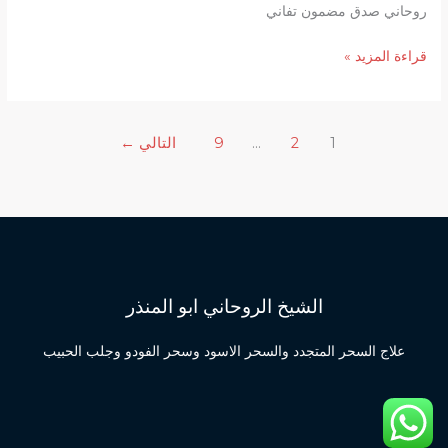
روحاني صدق مضمون تفاني
شيخ
قراءة المزيد »
روحاني
لارجاع
المطلقة
1
2
…
9
التالي
←
وحل
المشاكل
الزوجية
صادق
ومضمون
الشيخ الروحاني ابو المنذر
علاج السحر المتجدد والسحر الاسود وسحر الفودو وجلب الحبيب