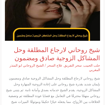
البرق
مضمون
ومجرب
شيخ روحاني لارجاع المطلقة وحل
المشاكل الزوجية صادق ومضمون
جلب الحبيب
,
سحر التفريق
,
علاج السحر
/
الشيخ الروحاني ابو المنذر
المغربي
شيخ روحاني لارجاع المطلقة وحل المشاكل الزوجية صادق ومضمون
بإيمان شديد بقدرة شيخ روحاني على إعادة الزوجية المنهارة وحل
المشاكل الزوجية، يقدم الشيخ خدماته بصدق وأمانة تامة. ثم يتبنى شيخ
روحاني منهجًا محترفًا في التعامل مع قضايا عودة المطلقة ثم وتصفية
الخلافات بين الأزواج، مما يجعله خيارًا حكيمًا وموثوقًا. الميزات شيخ