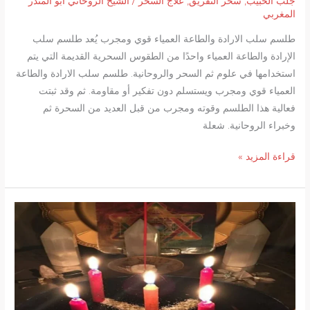
جلب الحبيب
,
سحر التفريق
,
علاج السحر
/
الشيخ الروحاني ابو المنذر
المغربي
طلسم سلب الارادة والطاعة العمياء قوي ومجرب يُعد طلسم سلب
الإرادة والطاعة العمياء واحدًا من الطقوس السحرية القديمة التي يتم
استخدامها في علوم ثم السحر والروحانية. طلسم سلب الارادة والطاعة
العمياء قوي ومجرب ويستسلم دون تفكير أو مقاومة. ثم وقد ثبتت
فعالية هذا الطلسم وقوته ومجرب من قبل العديد من السحرة ثم
وخبراء الروحانية. شعلة
طلسم
قراءة المزيد »
سلب
الارادة
والطاعة
العمياء
قوي
ومجرب