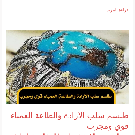
حجاب
قراءة المزيد »
تحصين
يمنع
العارض
والسحر
قوي
ومضمون
رقم
1
في
الخليج
طلسم سلب الارادة والطاعة العمياء
قوي ومجرب