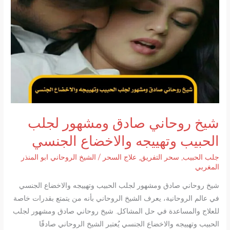
في
الاعمال
الروحانية
السفلية
والعلوية
شيخ روحاني صادق ومشهور لجلب
الحبيب وتهييجه والاخضاع الجنسي
جلب الحبيب
,
سحر التفريق
,
علاج السحر
/
الشيخ الروحاني ابو المنذر
المغربي
شيخ روحاني صادق ومشهور لجلب الحبيب وتهييجه والاخضاع الجنسي
في عالم الروحانية، يعرف الشيخ الروحاني بأنه من يتمتع بقدرات خاصة
للعلاج والمساعدة في حل المشاكل. شيخ روحاني صادق ومشهور لجلب
الحبيب وتهييجه والاخضاع الجنسي يُعتبر الشيخ الروحاني صادقًا