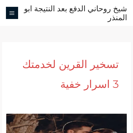
خطي
شيخ روحاني الدفع بعد النتيجة ابو
لى
المنذر
لمحتوى
تسخير القرين لخدمتك
3 اسرار خفية