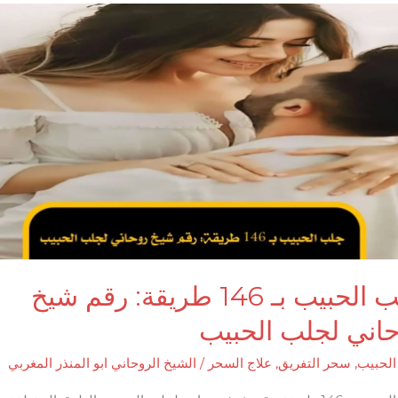
جلب الحبيب بـ 146 طريقة: رقم شيخ
اني لجلب الحبيب
لحبيب
,
سحر التفريق
,
علاج السحر
/
الشيخ الروحاني ابو المنذر المغربي