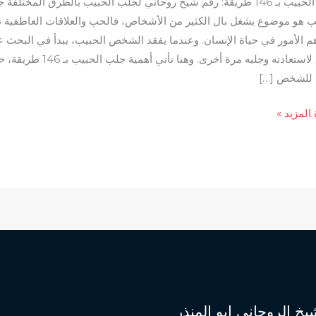
جلب الحبيب بـ 146 طريقة: رقم شيخ روحاني لجلب الحبيب بالطرق المختلفة
ب هو موضوع يشغل بال الكثير من الأشخاص، فالحب والعلاقات العاطفية تع
م الأمور في حياة الإنسان. وعندما يفقد الشخص الحبيب، يبدأ في البحث 
طرق لاستعادته وجلبه مرة أخرى. وهنا تأتي أهمية جلب الحبي
 للشخص […]
 المزيد »
ب
:
ي
ب
يخ الروحاني ابو المنذر