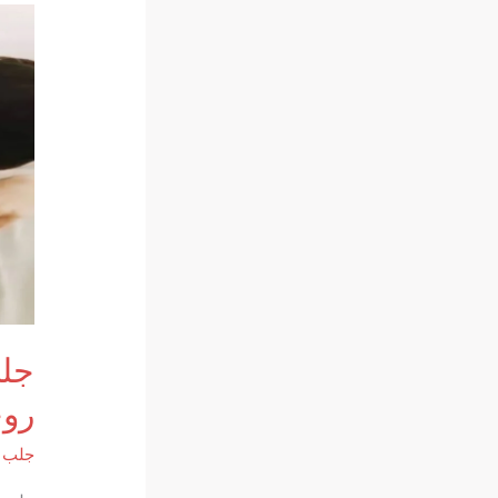
روح
جلب ا