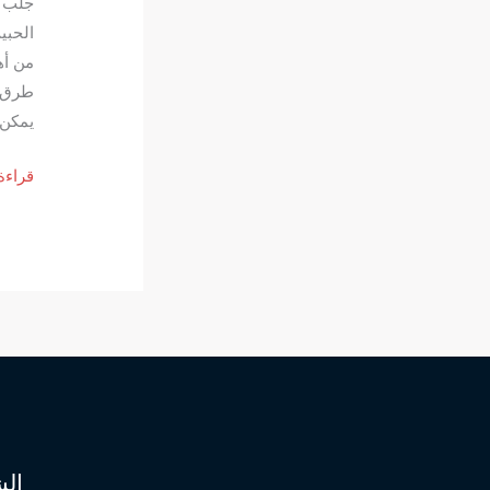
الحبي
من أه
يمكن
جلب
قراءة
الحبي
بـ
146
طريقة
رقم
شيخ
روحان
لجلب
الحبي
الش