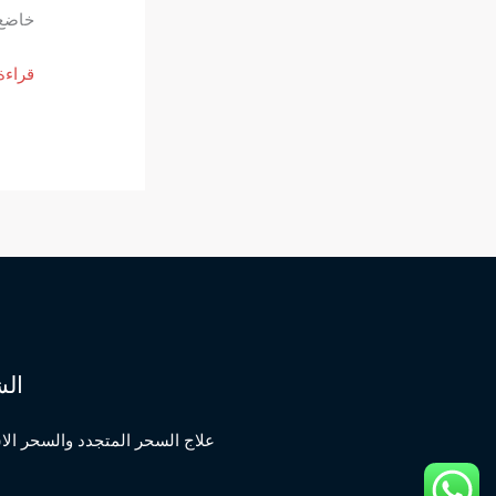
خاضع 
جلب
قراءة
الحبي
خاضع
مسلو
الإراد
الش
علاج السحر المتجدد والسحر ال