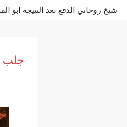
خطي
شيخ روحاني الدفع بعد النتيجة ابو المن
لى
لمحتوى
جلب ا