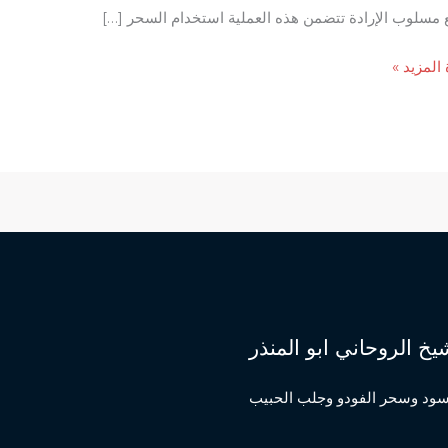
مسلوب الإرادة تتضمن هذه العملية استخدام السحر […]
 المزيد »
ب
ب
ة
يخ الروحاني ابو المنذر
اسود وسحر الفودو وجلب الحبيب