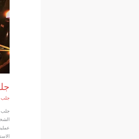
جلب
جلب ا
جلب ا
الشخص
عملية
الاست