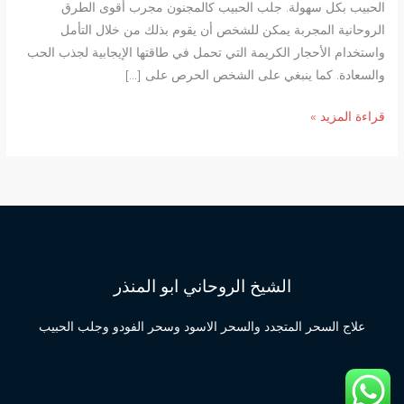
الحبيب بكل سهولة. جلب الحبيب كالمجنون مجرب أقوى الطرق
الروحانية المجربة يمكن للشخص أن يقوم بذلك من خلال التأمل
واستخدام الأحجار الكريمة التي تحمل في طاقتها الإيجابية لجذب الحب
والسعادة. كما ينبغي على الشخص الحرص على […]
جلب
قراءة المزيد »
الحبيب
كالمجنون
مجرب
أقوى
الطرق
الروحانية
المجربة
الشيخ الروحاني ابو المنذر
علاج السحر المتجدد والسحر الاسود وسحر الفودو وجلب الحبيب