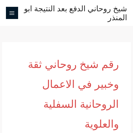
خطي
شيخ روحاني الدفع بعد النتيجة ابو
لى
المنذر
لمحتوى
رقم شيخ روحاني ثقة
وخبير في الاعمال
الروحانية السفلية
والعلوية