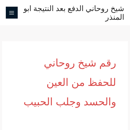
خطي
شيخ روحاني الدفع بعد النتيجة ابو
لى
المنذر
لمحتوى
رقم شيخ روحاني
للحفظ من العين
والحسد وجلب الحبيب