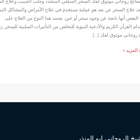
عالج روحاني موثوق لفك السحر السفلي المتجدد وجلب الحبيب وعلاج ال
د علاج السحر عن بعد هو عملية تستخدم في علاج الأمراض والمشاكل الت
 البعض أنها ناتجة عن وجود سحر أو عين. يعتمد هذا النوع من العلاج على
ام القرآن الكريم والأدعية النبوية للتخلص من التأثيرات السلبية للسحر. ر
 روحاني موثوق لفك […]
 المزيد »
ي
ق
ر
لي
دد
ب
يخ الروحاني ابو المنذر