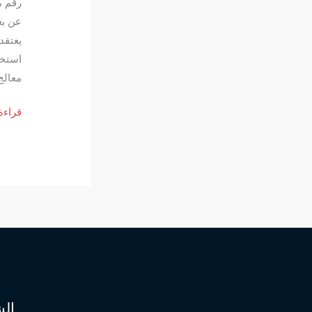
رقم م
عن بع
يعتقد
استخد
معالج
رقم
قراءة
معالج
روحان
موثو
لفك
السح
السف
المتج
وجلب
الحبي
الش