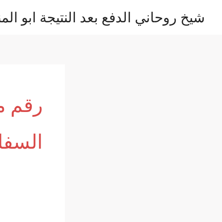
خطي
شيخ روحاني الدفع بعد النتيجة ابو المن
لى
لمحتوى
رقم م
السفل