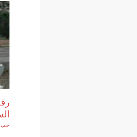
رقم
الس
جلب ا