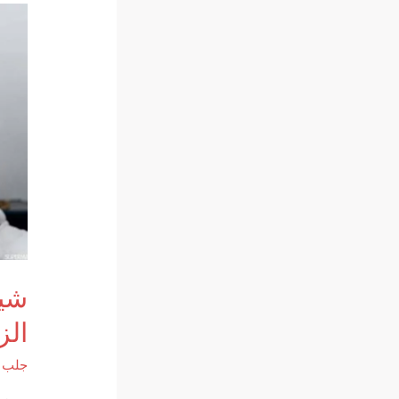
شيخ
الز
جلب ا