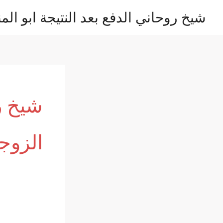
خطي
شيخ روحاني الدفع بعد النتيجة ابو المن
لى
لمحتوى
شيخ ر
الزوج