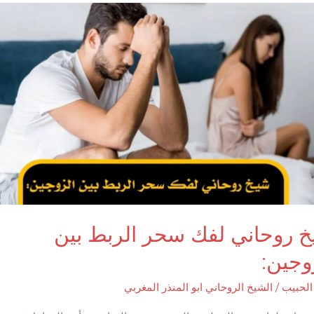
 روحاني لفك سحر الربط بين
وجين:
لحبيب
/
الشيخ الروحاني ابو المنذر المغربي