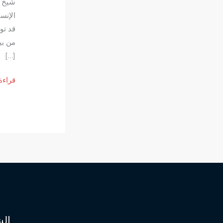
شيخ ر
الإنس
قد تو
من بي
[…]
شيخ
قراءة
روحان
لفك
سحر
الربط
بين
الزوج
الش