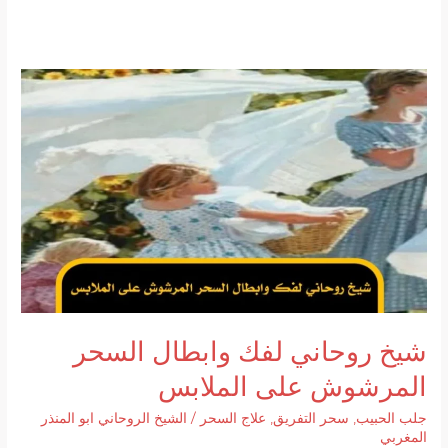
شيخ روحاني لفك وابطال السحر
المرشوش على الملابس
جلب الحبيب
,
سحر التفريق
,
علاج السحر
/
الشيخ الروحاني ابو المنذر
المغربي