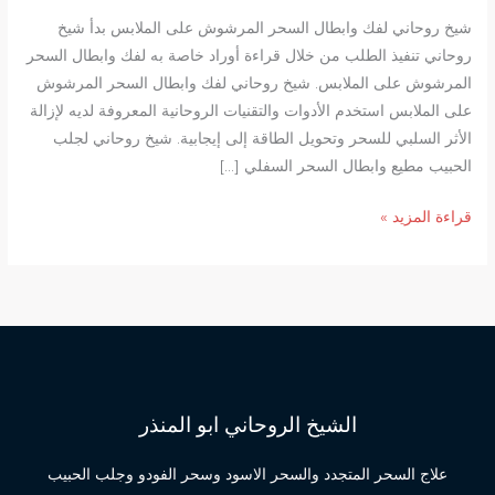
شيخ روحاني لفك وابطال السحر المرشوش على الملابس بدأ شيخ
روحاني تنفيذ الطلب من خلال قراءة أوراد خاصة به لفك وابطال السحر
المرشوش على الملابس. شيخ روحاني لفك وابطال السحر المرشوش
على الملابس استخدم الأدوات والتقنيات الروحانية المعروفة لديه لإزالة
الأثر السلبي للسحر وتحويل الطاقة إلى إيجابية. شيخ روحاني لجلب
الحبيب مطيع وابطال السحر السفلي […]
شيخ
قراءة المزيد »
روحاني
لفك
وابطال
السحر
المرشوش
على
الملابس
الشيخ الروحاني ابو المنذر
علاج السحر المتجدد والسحر الاسود وسحر الفودو وجلب الحبيب