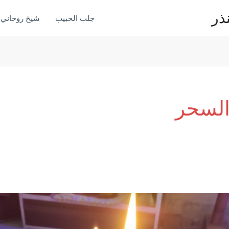
ذر
جلب الحبيب
شيخ روحاني
السحر