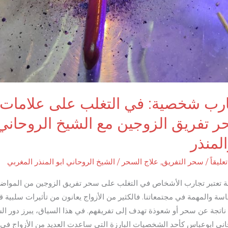
رب شخصية: في التغلب على علامات
 تفريق الزوجين مع الشيخ الروحاني
المنذر
عليقاً
/
سحر التفريق
,
علاج السحر
/
الشيخ الروحاني ابو المنذر المغربي
 تعتبر تجارب الأشخاص في التغلب على سحر تفريق الزوجين من المواضي
سة والمهمة في مجتمعاتنا. فالكثير من الأزواج يعانون من تأثيرات سلبية ق
ناتجة عن سحر أو شعوذة تهدف إلى تفريقهم. في هذا السياق، يبرز دور ال
اني ابوعباس كأحد الشخصيات البارزة التي ساعدت العديد من الأزواج في