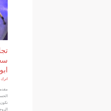
تجا
سحر
ابو
اترك ت
مقدمة
الحسا
تكون 
الروح