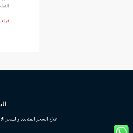
التغل
تجار
قراءة
شخصي
في
التغل
على
علاما
سحر
تفريق
الزوج
مع
الشيخ
الش
الروح
ابوالم
علاج السحر المتجدد والسحر ال