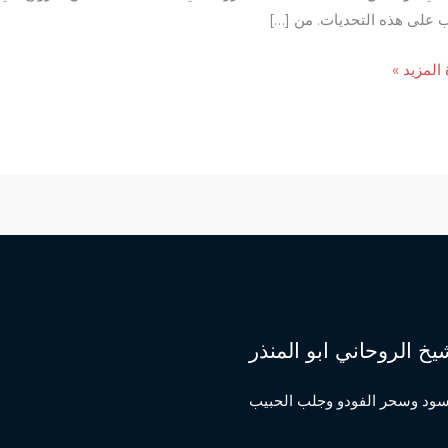
ب على هذه التحديات. من […]
ب
 المزيد »
ة:
ب
ت
ين
يخ الروحاني ابو المنذر
اني
نذر
اسود وسحر الفودو وجلب الحبيب