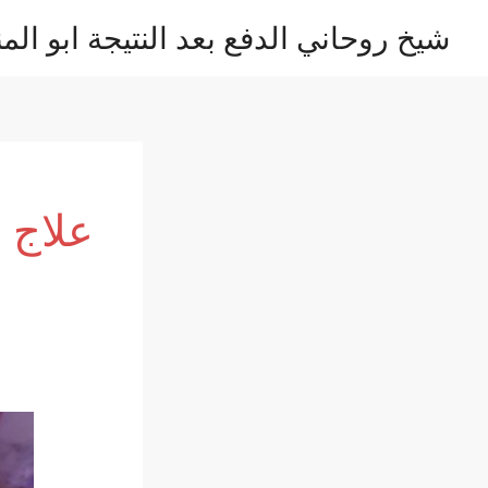
خطي
شيخ روحاني الدفع بعد النتيجة ابو المن
لى
لمحتوى
علاج 