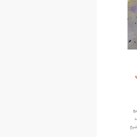
ع
د
شيخ