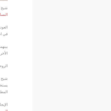
شيخ ر
النسا
العود
في اس
بينهما
الأخر
الروح
شيخ ر
يستخد
المطل
الإيجا