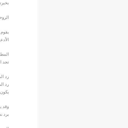
بخبرت
الروح
يقوم 
الأدع
المطل
تجد ا
رد ال
رد ال
يكون 
وقد ي
برد ن