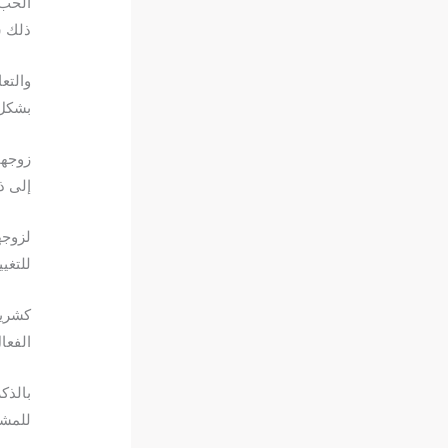
الحب 
ذلك س
والتع
بشكل 
زوجها
إلى ذ
لزوجه
للتغي
كشريك
الفعا
بالذك
للمشو