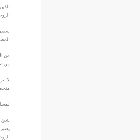
الذين
الروح
سيقوم
المطل
من ال
من تق
لا تت
متخصص
لمسا
شيخ ر
يعتبر
الروح