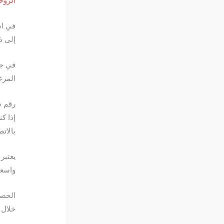
الروحا
في اس
إلى ذ
في جل
المرغ
رقم ش
إذا ك
بالات
يعتبر
واسعة
الحصو
خلال 