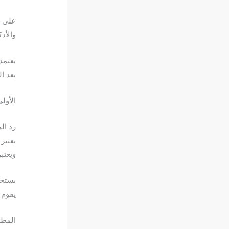
على ا
والأذ
يعتمد
بعد ا
الأول
رد ال
يعتبر
ويعتب
يستخد
يقوم ا
المطل