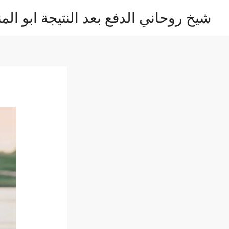
خطي
شيخ روحاني الدفع بعد النتيجة ابو المن
لى
لمحتوى