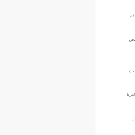
فة
خص
يك
خبرة
ن