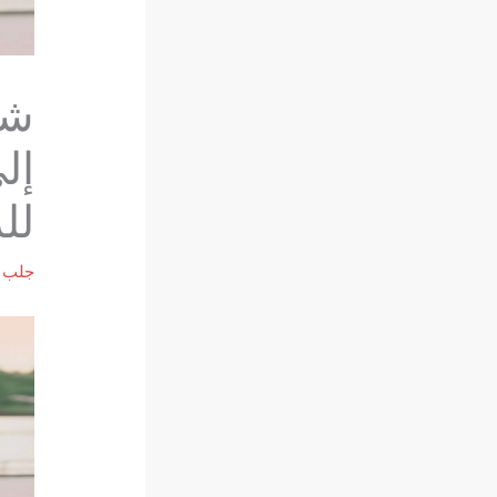
شي
إل
لل
جلب ا