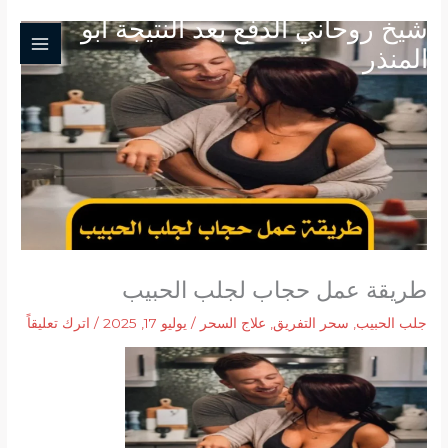
خطي
شيخ روحاني الدفع بعد النتيجة ابو
لى
المنذر
لمحتوى
طريقة عمل حجاب لجلب الحبيب
جلب الحبيب
,
سحر التفريق
,
علاج السحر
/
يوليو 17, 2025
/
اترك تعليقاً